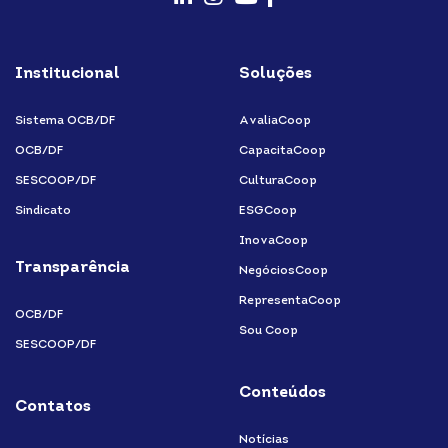
fab
fab
fab
fab
fa-
fa-
fa-
fa-
Institucional
Soluções
linkedin-
instagram
youtube
facebook-
in
f
Sistema OCB/DF
AvaliaCoop
OCB/DF
CapacitaCoop
SESCOOP/DF
CulturaCoop
Sindicato
ESGCoop
InovaCoop
Transparência
NegóciosCoop
RepresentaCoop
OCB/DF
Sou Coop
SESCOOP/DF
Conteúdos
Contatos
Notícias