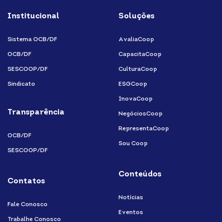
fa-
fa-
fa-
fa-
Institucional
Soluções
linkedin-
instagram
youtube
facebook-
in
f
Sistema OCB/DF
AvaliaCoop
OCB/DF
CapacitaCoop
SESCOOP/DF
CulturaCoop
Sindicato
ESGCoop
InovaCoop
Transparência
NegóciosCoop
RepresentaCoop
OCB/DF
Sou Coop
SESCOOP/DF
Conteúdos
Contatos
Notícias
Fale Conosco
Eventos
Trabalhe Conosco