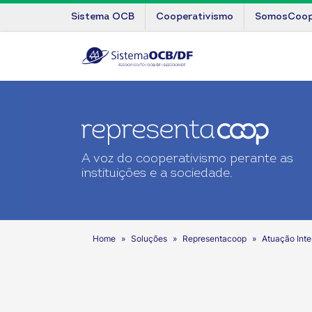
Sistema OCB
Cooperativismo
SomosCoo
A voz do cooperativismo perante as
instituições e a sociedade.
Home
Soluções
Representacoop
Atuação Inte