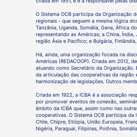
criada em 1951, e é a responsável pelas d
O Sistema OCB participa da Organização 
regionais - que seguem a mesma lógica dos
Tanzânia, Uganda, Somália, Gana, África do
representando as Américas; a China, Índia, J
região Ásia e Pacífico; e Bulgária, Finlândi
Há, ainda, uma organização focada na dis
Américas (REDACOOP). Criada em 2012, de
atuando como Secretário da Organização. 
da articulação das cooperativas da regiã
harmonização de legislações. Outros memb
Criada em 1922, a ICBA é a associação res
por promover eventos de conexão, seminár
âmbito da ICBA que, assim como nas outras
cooperativas. O Sistema OCB participa da 
Chile, Chipre, Etiópia, União Europeia, Fran
Nigéria, Paraguai, Filipinas, Polônia, Somál