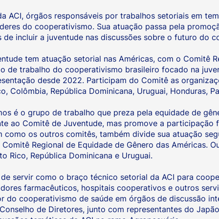
da ACI, órgãos responsáveis por trabalhos setoriais em te
deres do cooperativismo. Sua atuação passa pela promoçã
de incluir a juventude nas discussões sobre o futuro do c
entude tem atuação setorial nas Américas, com o Comitê 
 de trabalho do cooperativismo brasileiro focado na juven
esentação desde 2022. Participam do Comitê as organizaç
ico, Colômbia, República Dominicana, Uruguai, Honduras, Pa
mos é o grupo de trabalho que preza pela equidade de gên
te ao Comitê de Juventude, mas promove a participação f
m como os outros comitês, também divide sua atuação segu
Comitê Regional de Equidade de Gênero das Américas. Outro
to Rico, República Dominicana e Uruguai.
e servir como o braço técnico setorial da ACI para cooper
idores farmacêuticos, hospitais cooperativos e outros serv
tor do cooperativismo de saúde em órgãos de discussão in
onselho de Diretores, junto com representantes do Japão