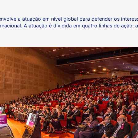
envolve a atuação em nível global para defender os interess
nacional. A atuação é dividida em quatro linhas de ação: a