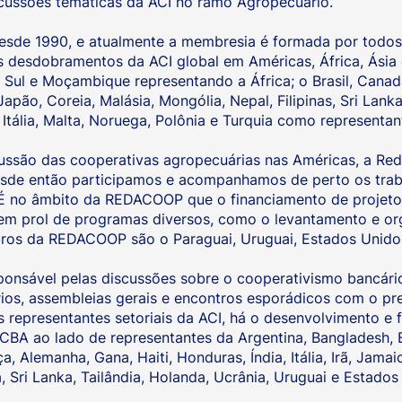
iscussões temáticas da ACI no ramo Agropecuário.
desde 1990, e atualmente a membresia é formada por tod
 desdobramentos da ACI global em Américas, África, Ásia 
 Sul e Moçambique representando a África; o Brasil, Canadá
apão, Coreia, Malásia, Mongólia, Nepal, Filipinas, Sri Lanka
a, Itália, Malta, Noruega, Polônia e Turquia como representa
cussão das cooperativas agropecuárias nas Américas, a Re
sde então participamos e acompanhamos de perto os tra
É no âmbito da REDACOOP que o financiamento de projetos
o em prol de programas diversos, como o levantamento e o
ros da REDACOOP são o Paraguai, Uruguai, Estados Unidos
ponsável pelas discussões sobre o cooperativismo bancário
ios, assembleias gerais e encontros esporádicos com o p
 representantes setoriais da ACI, há o desenvolvimento e 
ICBA ao lado de representantes da Argentina, Bangladesh, 
ça, Alemanha, Gana, Haiti, Honduras, Índia, Itália, Irã, Jama
ia, Sri Lanka, Tailândia, Holanda, Ucrânia, Uruguai e Estado