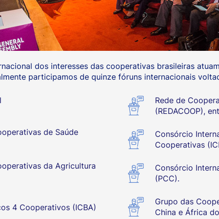
rnacional dos interesses das cooperativas brasileiras atua
mente participamos de quinze fóruns internacionais voltad
l
Rede de Coopera
(REDACOOP), entr
ooperativas de Saúde
Consórcio Intern
Cooperativas (IC
operativas da Agricultura
Consórcio Intern
(PCC).
Grupo das Coopera
cos 4 Cooperativos (ICBA)
China e África d