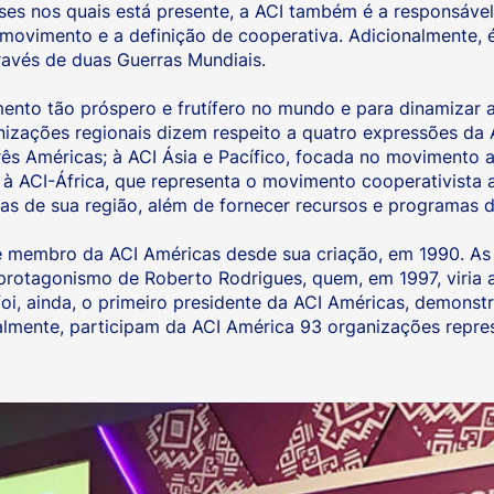
s nos quais está presente, a ACI também é a responsável p
o movimento e a definição de cooperativa. Adicionalmente,
ravés de duas Guerras Mundiais.
ento tão próspero e frutífero no mundo e para dinamizar a
anizações regionais dizem respeito a quatro expressões da 
rês Américas; à ACI Ásia e Pacífico, focada no movimento a
 à ACI-África, que representa o movimento cooperativista 
vas de sua região, além de fornecer recursos e programas 
 membro da ACI Américas desde sua criação, em 1990. As
protagonismo de Roberto Rodrigues, quem, em 1997, viria a
oi, ainda, o primeiro presidente da ACI Américas, demonst
almente, participam da ACI América 93 organizações repre