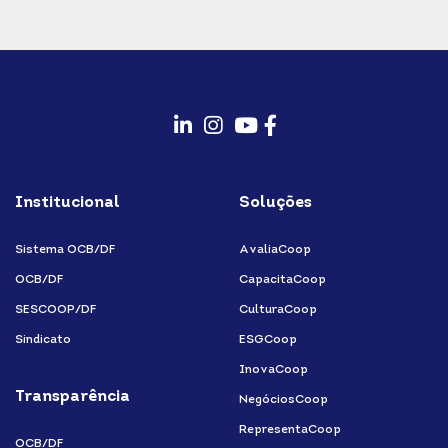
fab
fab
fab
fab
fa-
fa-
fa-
fa-
Institucional
Soluções
linkedin-
instagram
youtube
facebook-
in
f
Sistema OCB/DF
AvaliaCoop
OCB/DF
CapacitaCoop
SESCOOP/DF
CulturaCoop
Sindicato
ESGCoop
InovaCoop
Transparência
NegóciosCoop
RepresentaCoop
OCB/DF