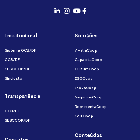
fab
fab
fab
fab
fa-
fa-
fa-
fa-
Institucional
Soluções
linkedin-
instagram
youtube
facebook-
in
f
Sistema OCB/DF
AvaliaCoop
OCB/DF
CapacitaCoop
SESCOOP/DF
CulturaCoop
Sindicato
ESGCoop
InovaCoop
Transparência
NegóciosCoop
RepresentaCoop
OCB/DF
Sou Coop
SESCOOP/DF
Conteúdos