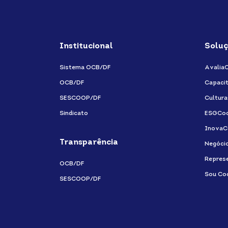
Institucional
Soluç
Sistema OCB/DF
Avalia
OCB/DF
Capaci
SESCOOP/DF
Cultur
Sindicato
ESGCo
InovaC
Transparência
Negóci
Repres
OCB/DF
Sou Co
SESCOOP/DF