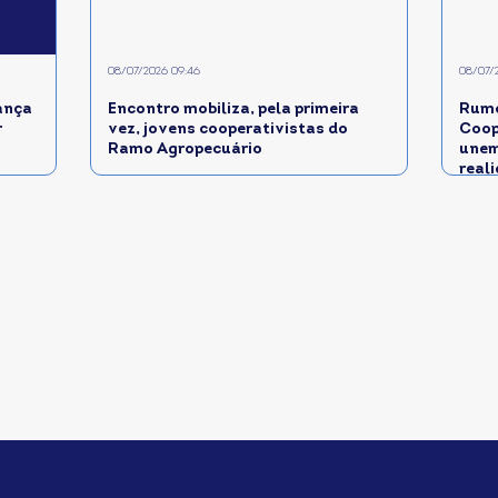
08/07/2026 09:46
08/07/
ança
Encontro mobiliza, pela primeira
Rumo
r
vez, jovens cooperativistas do
Coop
Ramo Agropecuário
unem
real