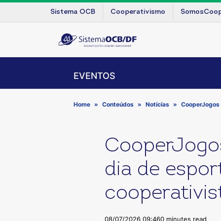
Sistema OCB
Cooperativismo
SomosCoo
EVENTOS
Home
Conteúdos
Notícias
CooperJogos 2
CooperJogos
dia de esport
cooperativis
08/07/2026 09:46
0 minutes read