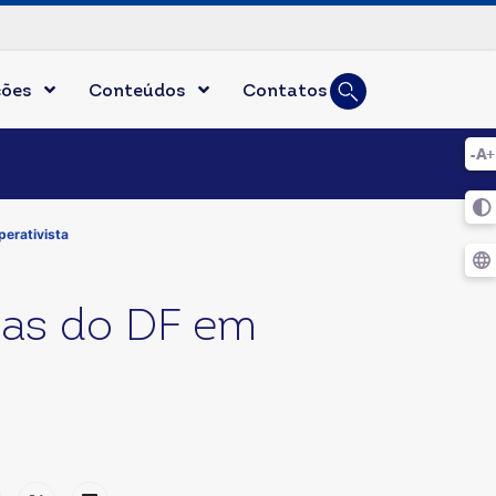
Busca
ções
Conteúdos
Contatos
Digite duas ou mai
perativista
vas do DF em