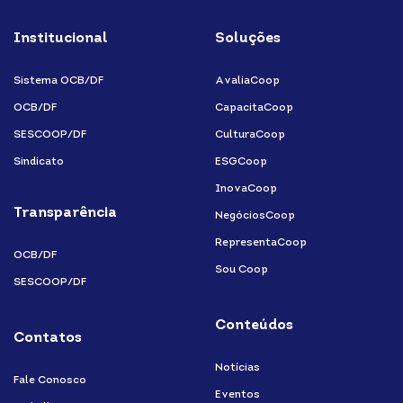
fa-
fa-
fa-
fa-
Institucional
Soluções
linkedin-
instagram
youtube
facebook-
in
f
Sistema OCB/DF
AvaliaCoop
OCB/DF
CapacitaCoop
SESCOOP/DF
CulturaCoop
Sindicato
ESGCoop
InovaCoop
Transparência
NegóciosCoop
RepresentaCoop
OCB/DF
Sou Coop
SESCOOP/DF
Conteúdos
Contatos
Notícias
Fale Conosco
Eventos