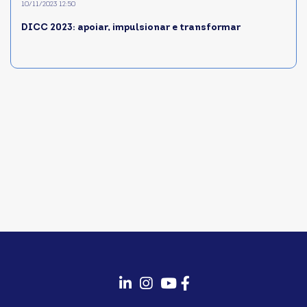
10/11/2023 12:50
DICC 2023: apoiar, impulsionar e transformar
fab
fab
fab
fab