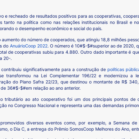
vo e recheado de resultados positivos para as cooperativas, coope
s tanto na política como nas relações institucionais no Brasil e 
horando o desempenho econômico e social do país.
 o aumento do número de cooperados, que atingiu 18,8 milhões pes
os do
AnuárioCoop 2022
. O número é 10#$-$#superior ao de 2020, q
otal de cooperativas subiu para 4.880. Outro dado importante é qu
a 20-.
ontribuiu significativamente para a construção de
políticas públi
se transformou na Lei Complementar 196/22 e modernizou a le
oração do Plano Safra 22/23, que destinou o montante de R$ 340
 de 36#$-$#em relação ao ano anterior.
 tributário ao ato cooperativo foi um dos principais pontos de
ação no Congresso Nacional e representa uma das demandas primor
m promovidos diversos eventos como, por exemplo, a Semana de 
ismo, o Dia C, a entrega do Prêmio SomosCoop Melhores do Ano, entr