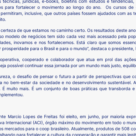
 técnicas, jurídicas, e-books, boletins com estudos e tendências
tes para fortalecer o movimento ao longo do ano. Os cursos de
permitiram, inclusive, que outros países fossem ajudados com as téc
to.
s certeza de que estamos no caminho certo. Os resultados deste an
so modelo de negócios tem sido cada vez mais acessado pela pop
idades, inovamos e nos fortalecemos. Está claro que somos esse
ar prosperidade para o Brasil e para o mundo”, destaca o presidente,
perativa, cooperado e colaborador que atua em prol das ações 
eja possível continuar essa jornada por um mundo mais justo, equilib
reza, o desafio de pensar o futuro a partir de perspectivas que c
a no bem-estar da sociedade e no desenvolvimento sustentável. A
a. É muito mais. É um conjunto de boas práticas que transborda 
omplementou.
ente Marcio Lopes de Freitas foi eleito, em junho, por maioria ex
va Internacional (ACI), órgão máximo do movimento em todo o mund
os mercados para o coop brasileiro. Atualmente, produtos de 508 co
alhando para fortalecer a cultura da cooperação e garantir mais legi