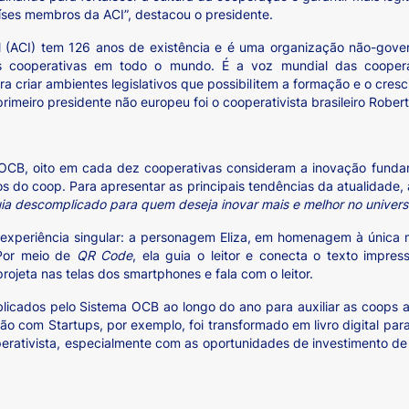
aíses membros da ACI”, destacou o presidente.
al (ACI) tem 126 anos de existência e é uma organização não-gov
s cooperativas em todo o mundo. É a voz mundial das cooper
ra criar ambientes legislativos que possibilitem a formação e o cre
rimeiro presidente não europeu foi o cooperativista brasileiro Rober
CB, oito em cada dez cooperativas consideram a inovação fundame
 do coop. Para apresentar as principais tendências da atualidade, 
ia descomplicado para quem deseja inovar mais e melhor no univer
a experiência singular: a personagem Eliza, em homenagem à única 
. Por meio de
QR Code
, ela guia o leitor e conecta o texto impr
projeta nas telas dos smartphones e fala com o leitor.
cados pelo Sistema OCB ao longo do ano para auxiliar as coops a
o com Startups, por exemplo, foi transformado em livro digital para
erativista, especialmente com as oportunidades de investimento d