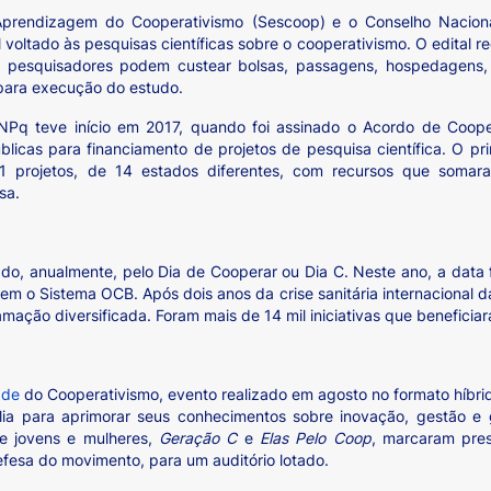
Aprendizagem do Cooperativismo (Sescoop)
e o Conselho Naciona
voltado às pesquisas científicas sobre o cooperativismo. O edital r
 pesquisadores podem custear bolsas, passagens, hospedagens, 
para execução do estudo.
NPq teve início em 2017, quando foi assinado o Acordo de Coope
icas para financiamento de projetos de pesquisa científica. O pr
41 projetos, de 14 estados diferentes, com recursos que somar
sa.
do, anualmente, pelo Dia de Cooperar ou Dia C. Neste ano, a data
 o Sistema OCB. Após dois anos da crise sanitária internacional da
mação diversificada. Foram mais de 14 mil iniciativas que benefici
ade
do Cooperativismo, evento realizado em agosto no formato híbrid
ília para aprimorar seus conhecimentos sobre inovação, gestão e
de jovens e mulheres,
Geração C
e
Elas Pelo Coop
, marcaram pre
fesa do movimento, para um auditório lotado.