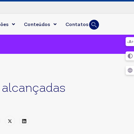
Busca
ções
Conteúdos
Contatos
Digite duas ou mai
 alcançadas