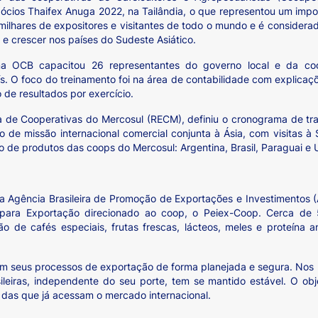
ócios Thaifex Anuga 2022, na Tailândia, o que representou um impo
 milhares de expositores e visitantes de todo o mundo e é considera
 e crescer nos países do Sudeste Asiático.
ma OCB capacitou 26 representantes do governo local e da c
s. O foco do treinamento foi na área de contabilidade com explica
 de resultados por exercício.
a de Cooperativas do Mercosul (RECM), definiu o cronograma de tr
o de missão internacional comercial conjunta à Ásia, com visitas à 
o de produtos das coops do Mercosul: Argentina, Brasil, Paraguai e 
a Agência Brasileira de Promoção de Exportações e Investimentos 
para Exportação direcionado ao coop, o Peiex-Coop. Cerca de 
 de cafés especiais, frutas frescas, lácteos, meles e proteína 
em seus processos de exportação de forma planejada e segura. Nos 
ileiras, independente do seu porte, tem se mantido estável. O ob
das que já acessam o mercado internacional.