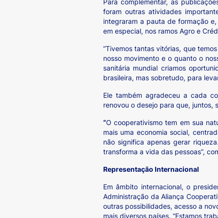
Para complementar, as publicações
foram outras atividades importan
integraram a pauta de formação e, 
em especial, nos ramos Agro e Crédi
“Tivemos tantas vitórias, que temo
nosso movimento e o quanto o nos
sanitária mundial criamos oportun
brasileira, mas sobretudo, para lev
Ele também agradeceu a cada coo
renovou o desejo para que, juntos, s
“
O cooperativismo tem em sua natu
mais uma economia social, centrad
não significa apenas gerar riquez
transforma a vida das pessoas”, c
Representação Internacional
Em âmbito internacional, o presid
Administração da Aliança Cooperati
outras possibilidades, acesso a nov
mais diversos países. “Estamos trab