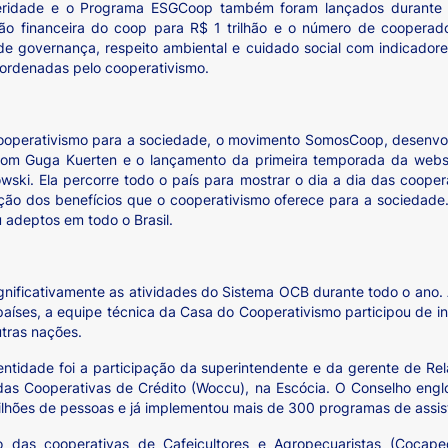
eridade e o Programa ESGCoop também foram lançados durante 
ão financeira do coop para R$ 1 trilhão e o número de coopera
de governança, respeito ambiental e cuidado social com indicado
oordenadas pelo cooperativismo.
 cooperativismo para a sociedade, o movimento SomosCoop, desenvol
com Guga Kuerten e o lançamento da primeira temporada da web
wski. Ela percorre todo o país para mostrar o dia a dia das cooper
gação dos benefícios que o cooperativismo oferece para a socieda
 adeptos em todo o Brasil.
gnificativamente as atividades do Sistema OCB durante todo o ano
países, a equipe técnica da Casa do Cooperativismo participou de in
tras nações.
idade foi a participação da superintendente e da gerente de Relaç
 das Cooperativas de Crédito (Woccu), na Escócia. O Conselho engl
lhões de pessoas e já implementou mais de 300 programas de assist
o das cooperativas de Cafeicultores e Agropecuaristas (Cocap