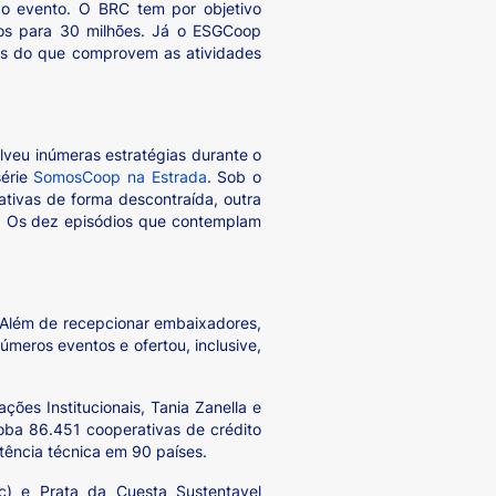
o evento. O BRC tem por objetivo
dos para 30 milhões. Já o ESGCoop
res do que comprovem as atividades
veu inúmeras estratégias durante o
série
SomosCoop na Estrada
. Sob o
ativas de forma descontraída, outra
de. Os dez episódios que contemplam
. Além de recepcionar embaixadores,
úmeros eventos e ofertou, inclusive,
ões Institucionais, Tania Zanella e
oba 86.451 cooperativas de crédito
ência técnica em 90 países.
ec) e Prata da Cuesta Sustentavel