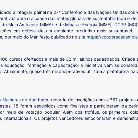
nvidado a integrar painel na 27ª Conferência das Nações Unidas so
erativas para o alcance das metas globais de sustentabilidade e de
ios do Meio Ambiente (MMA) e de Minas e Energia (MME).
CCPR
(MG)
ações em defesa de um ambiente produtivo mais sustentável. 
, por meio do Manifesto publicado no site
https://cooperacaoambien
 100 cursos ofertados e mais de 32 mil alunos cadastrados. Criada e
a educação, formação e capacitação, a iniciativa vem se consolid
ro. Atualmente, quase três mil cooperativas utilizam a plataforma p
 Melhores do Ano
bateu recorde de inscrições com a 787 projetos 
stes, 18 foram escolhidos como finalistas e participaram da ceri
por meio de votação popular. Além dos troféus, os primeiros c
s internacionais. Os projetos vencedores emocionaram e demonstr