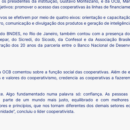
, os presidentes da instituição, Gustavo Montezano, e da OCB, Má
etivos: promover o acesso das cooperativas às linhas de financiame
ivos se efetivem por meio de quatro eixos: orientação e capacitação
o, comunicação e divulgação dos produtos e geração de inteligência 
 do BNDES, no Rio de Janeiro, também contou com a presença do d
par, do Sicredi, do Sicoob, da Confesol e da Associação Brasil
ação dos 20 anos da parceria entre o Banco Nacional de Desenvo
a OCB comentou sobre a função social das cooperativas. Além de e
os e valores do cooperativismo, credencia as cooperativas a fazer
te. Algo fundamentado numa palavra só: confiança. As pessoas 
r parte de um mundo mais justo, equilibrado e com melhores
lores e princípios, que nos tornam diferentes dos demais setores
dade”, concluiu o líder cooperativista.