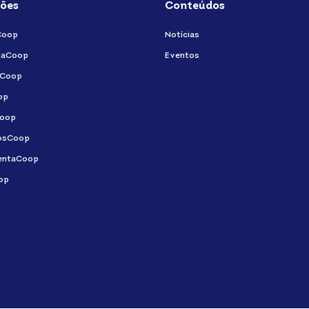
ões
Conteúdos
in
f
Coop
Notícias
taCoop
Eventos
aCoop
op
oop
osCoop
entaCoop
op