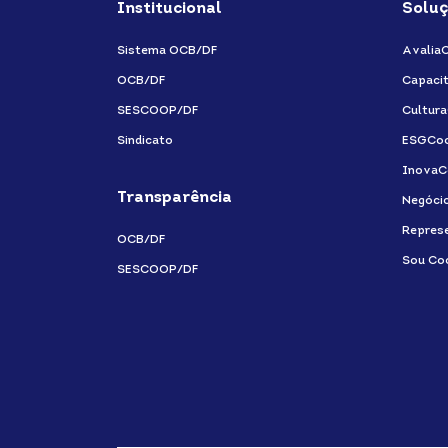
Institucional
Soluç
Sistema OCB/DF
Avalia
OCB/DF
Capaci
SESCOOP/DF
Cultur
Sindicato
ESGCo
InovaC
Transparência
Negóci
Repres
OCB/DF
Sou Co
SESCOOP/DF