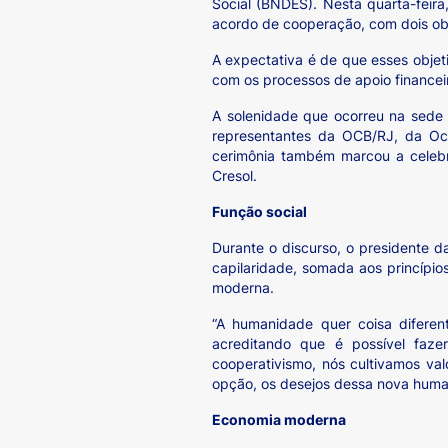
Social (BNDES). Nesta quarta-feira
acordo de cooperação, com dois obj
A expectativa é de que esses objet
com os processos de apoio financeir
A solenidade que ocorreu na sede
representantes da OCB/RJ, da Oce
cerimônia também marcou a celebr
Cresol.
Função social
Durante o discurso, o presidente d
capilaridade, somada aos princípi
moderna.
“A humanidade quer coisa diferen
acreditando que é possível faze
cooperativismo, nós cultivamos va
opção, os desejos dessa nova humani
Economia moderna