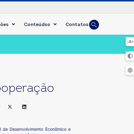
Busca
ções
Conteúdos
Contatos
Digite duas ou mai
ooperação
al de Desenvolvimento Econômico e