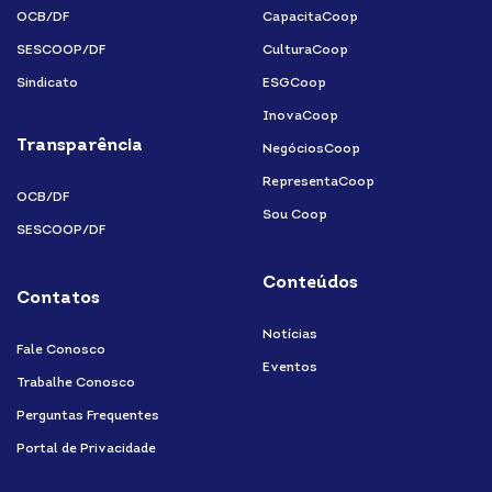
OCB/DF
CapacitaCoop
SESCOOP/DF
CulturaCoop
Sindicato
ESGCoop
InovaCoop
Transparência
NegóciosCoop
RepresentaCoop
OCB/DF
Sou Coop
SESCOOP/DF
Conteúdos
Contatos
Notícias
Fale Conosco
Eventos
Trabalhe Conosco
Perguntas Frequentes
Portal de Privacidade