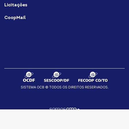
Licitações
CoopMail
SISTEMA OCB © TODOS OS DIREITOS RESERVADOS.
fab
fab
fab
fa-
fa-
fa-