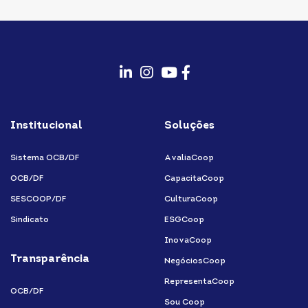
fab
fab
fab
fab
fa-
fa-
fa-
fa-
Institucional
Soluções
linkedin-
instagram
youtube
facebook-
in
f
Sistema OCB/DF
AvaliaCoop
OCB/DF
CapacitaCoop
SESCOOP/DF
CulturaCoop
Sindicato
ESGCoop
InovaCoop
Transparência
NegóciosCoop
RepresentaCoop
OCB/DF
Sou Coop