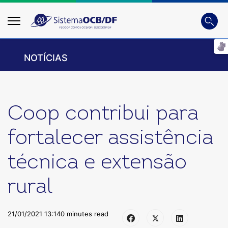
Busca
Digite
NOTÍCIAS
Coop contribui para
fortalecer assistência
técnica e extensão
rural
21/01/2021 13:14
0 minutes read