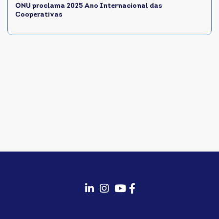
ONU proclama 2025 Ano Internacional das
Cooperativas
fab
fab
fab
fab
fa-
fa-
fa-
fa-