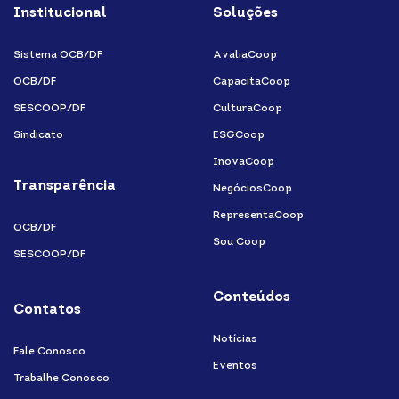
Institucional
Soluções
linkedin-
instagram
youtube
facebook-
in
f
Sistema OCB/DF
AvaliaCoop
OCB/DF
CapacitaCoop
SESCOOP/DF
CulturaCoop
Sindicato
ESGCoop
InovaCoop
Transparência
NegóciosCoop
RepresentaCoop
OCB/DF
Sou Coop
SESCOOP/DF
Conteúdos
Contatos
Notícias
Fale Conosco
Eventos
Trabalhe Conosco