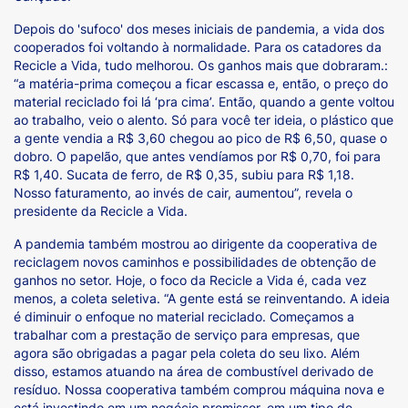
Depois do 'sufoco' dos meses iniciais de pandemia, a vida dos
cooperados foi voltando à normalidade. Para os catadores da
Recicle a Vida, tudo melhorou. Os ganhos mais que dobraram.:
“a matéria-prima começou a ficar escassa e, então, o preço do
material reciclado foi lá ‘pra cima’. Então, quando a gente voltou
ao trabalho, veio o alento. Só para você ter ideia, o plástico que
a gente vendia a R$ 3,60 chegou ao pico de R$ 6,50, quase o
dobro. O papelão, que antes vendíamos por R$ 0,70, foi para
R$ 1,40. Sucata de ferro, de R$ 0,35, subiu para R$ 1,18.
Nosso faturamento, ao invés de cair, aumentou”, revela o
presidente da Recicle a Vida.
A pandemia também mostrou ao dirigente da cooperativa de
reciclagem novos caminhos e possibilidades de obtenção de
ganhos no setor. Hoje, o foco da Recicle a Vida é, cada vez
menos, a coleta seletiva. “A gente está se reinventando. A ideia
é diminuir o enfoque no material reciclado. Começamos a
trabalhar com a prestação de serviço para empresas, que
agora são obrigadas a pagar pela coleta do seu lixo. Além
disso, estamos atuando na área de combustível derivado de
resíduo. Nossa cooperativa também comprou máquina nova e
está investindo em um negócio promissor, em um tipo de