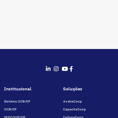
fab
fab
fab
fab
fa-
fa-
fa-
fa-
Institucional
Soluções
linkedin-
instagram
youtube
facebook-
in
f
Sistema OCB/DF
AvaliaCoop
OCB/DF
CapacitaCoop
SESCOOP/DF
CulturaCoop