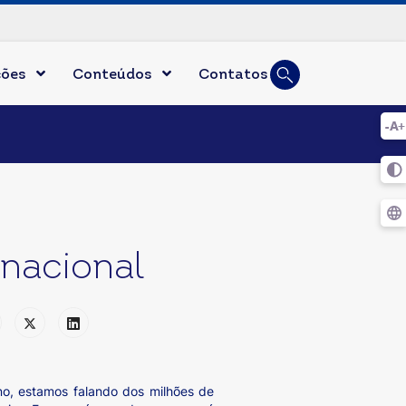
Busca
ções
Conteúdos
Contatos
Digite duas ou mai
rnacional
no, estamos falando dos milhões de