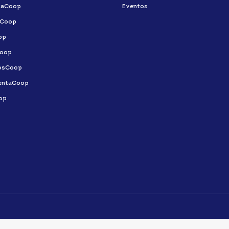
taCoop
Eventos
aCoop
op
oop
osCoop
entaCoop
op
SISTEMA OCB © TODOS OS DIREITOS RESERVADOS.