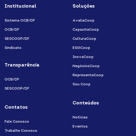
fa-
fa-
fa-
fa-
Institucional
Soluções
linkedin-
instagram
youtube
facebook-
in
f
Sistema OCB/DF
AvaliaCoop
OCB/DF
CapacitaCoop
SESCOOP/DF
CulturaCoop
Sindicato
ESGCoop
InovaCoop
Transparência
NegóciosCoop
RepresentaCoop
OCB/DF
Sou Coop
SESCOOP/DF
Conteúdos
Contatos
Notícias
Fale Conosco
Eventos
Trabalhe Conosco