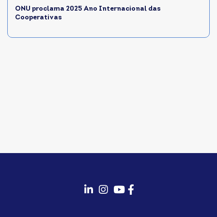
ONU proclama 2025 Ano Internacional das
Cooperativas
fab
fab
fab
fab