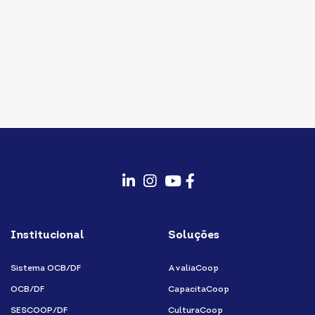
fab
fab
fab
fab
fa-
fa-
fa-
fa-
Institucional
Soluções
linkedin-
instagram
youtube
facebook-
in
f
Sistema OCB/DF
AvaliaCoop
OCB/DF
CapacitaCoop
SESCOOP/DF
CulturaCoop