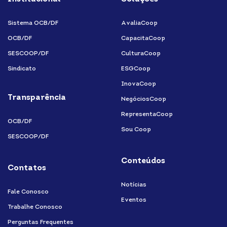
linkedin-
instagram
youtube
facebook-
in
f
Sistema OCB/DF
AvaliaCoop
OCB/DF
CapacitaCoop
SESCOOP/DF
CulturaCoop
Sindicato
ESGCoop
InovaCoop
Transparência
NegóciosCoop
RepresentaCoop
OCB/DF
Sou Coop
SESCOOP/DF
Conteúdos
Contatos
Notícias
Fale Conosco
Eventos
Trabalhe Conosco
Perguntas Frequentes