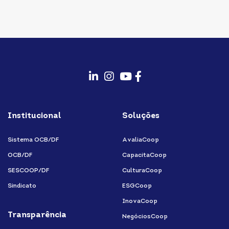
fab
fab
fab
fab
fa-
fa-
fa-
fa-
Institucional
Soluções
linkedin-
instagram
youtube
facebook-
in
f
Sistema OCB/DF
AvaliaCoop
OCB/DF
CapacitaCoop
SESCOOP/DF
CulturaCoop
Sindicato
ESGCoop
InovaCoop
Transparência
NegóciosCoop