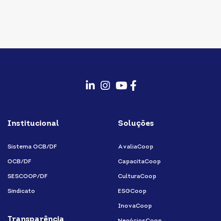
fab
fab
fab
fab
fa-
fa-
fa-
fa-
Institucional
Soluções
linkedin-
instagram
youtube
facebook-
in
f
Sistema OCB/DF
AvaliaCoop
OCB/DF
CapacitaCoop
SESCOOP/DF
CulturaCoop
Sindicato
ESGCoop
InovaCoop
Transparência