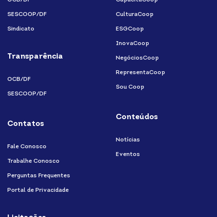
OCB/DF
CapacitaCoop
SESCOOP/DF
CulturaCoop
Sindicato
ESGCoop
InovaCoop
Transparência
NegóciosCoop
RepresentaCoop
OCB/DF
Sou Coop
SESCOOP/DF
Conteúdos
Contatos
Notícias
Fale Conosco
Eventos
Trabalhe Conosco
Perguntas Frequentes
Portal de Privacidade