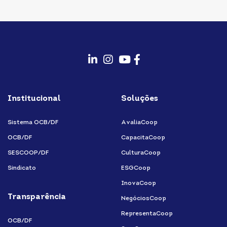
fab
fab
fab
fab
fa-
fa-
fa-
fa-
Institucional
Soluções
linkedin-
instagram
youtube
facebook-
in
f
Sistema OCB/DF
AvaliaCoop
OCB/DF
CapacitaCoop
SESCOOP/DF
CulturaCoop
Sindicato
ESGCoop
InovaCoop
Transparência
NegóciosCoop
RepresentaCoop
OCB/DF