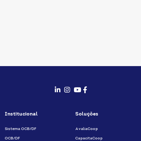
fab
fab
fab
fab
fa-
fa-
fa-
fa-
Institucional
Soluções
linkedin-
instagram
youtube
facebook-
in
f
Sistema OCB/DF
AvaliaCoop
OCB/DF
CapacitaCoop