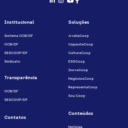
fab
fab
fab
fab
fa-
fa-
fa-
fa-
Institucional
Soluções
linkedin-
instagram
youtube
facebook-
in
f
Sistema OCB/DF
AvaliaCoop
OCB/DF
CapacitaCoop
SESCOOP/DF
CulturaCoop
Sindicato
ESGCoop
InovaCoop
Transparência
NegóciosCoop
RepresentaCoop
OCB/DF
Sou Coop
SESCOOP/DF
Conteúdos
Contatos
Notícias